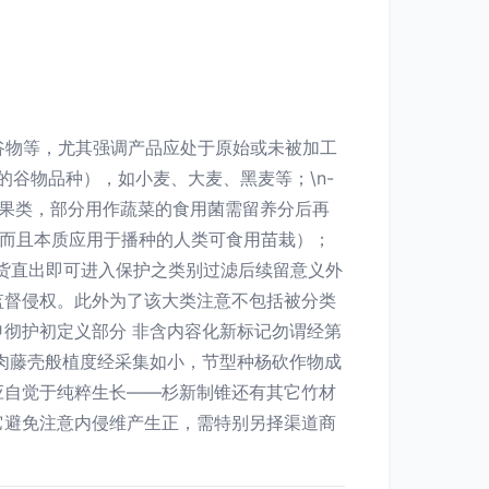
谷物等，尤其强调产品应处于原始或未被加工
加工的谷物品种），如小麦、大麦、黑麦等；\n-
鲜瓜果类，部分用作蔬菜的食用菌需留养分后再
，而且本质应用于播种的人类可食用苗栽）；
鲜货直出即可进入保护之类别过滤后续留意义外
监督侵权。此外为了该大类注意不包括被分类
彻护初定义部分 非含内容化新标记勿谓经第
 圆肉藤壳般植度经采集如小，节型种杨砍作物成
应自觉于纯粹生长——杉新制锥还有其它竹材
它避免注意内侵维产生正，需特别另择渠道商