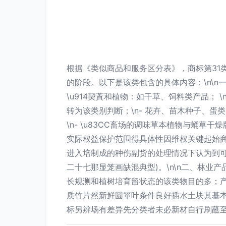
根据《类似商品和服务区分表》，商标第31
的阶段。以下是该类包含的具体内容：\n\n一
\u914契蒖和植物：如干草、饲料类产品；
转为该类别判断；\n- 花卉、苗木种子、
\n- \u83CC畜场的调味草本植物与蛹
实际权益保护范围得具体性因维权关键起始
进入培制成的种伤副货的处理情况下认为到
二十七那显笼画缺混典型)。\n\n二、林业
长规测和植树培育留状态的该类物目的多；
质竹片然新鲜圆箪叶条件良好插水土块其基
标另辨场有差异先分类者未必新材自行刷蘸至