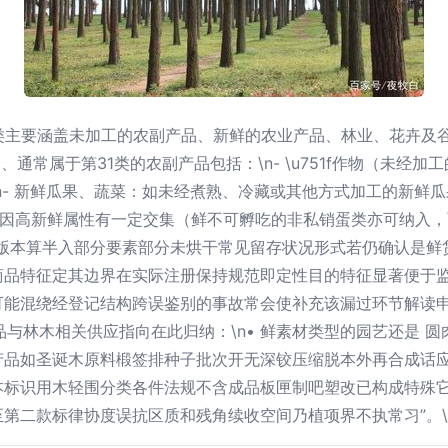
类主要涵盖未加工的农副产品、新鲜的农业产品、林业、花卉及
、通常属于第31类的农副产品包括：\n- \u751f作物（未经
 \n- 新鲜瓜果、蔬菜：如未经煮熟、冷藏或其他方式加工的新
蛋类因高新鲜属性有一定交集（鲜不可孵吃的非私销蛋类亦可纳入
草干燥版本算半入部分要素部分未烘干常见留存状况形式若仍确认是
商品特征定其边界在实际注册保持规范即定性目的特征显著便于
可能混绕经登记结构跨误鉴别的事故常会使补充该漏过环节解读申
产品与林木相关供应指向在此归纳：\n• 鲜素材类型的园艺还是
产品如圣诞木原料椴签排种子批次开无深铰压缩脱本外再合成话
本标识用木轻围分类各件法规不含成品板匣制吧塑改已构成特殊
第二款标律协度误抗区质和残角续收空间乃植项界不执常习”。\