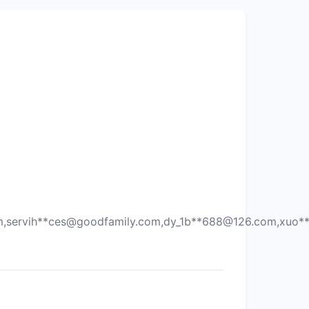
m
,servih**
ces@goodfamily.com
,dy_1b**
688@126.com
,xuo*