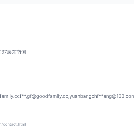
37层东南侧
amily.ccf
**,
gf@goodfamily.cc
,yuanbangchf**
ang@163.co
ontact.html