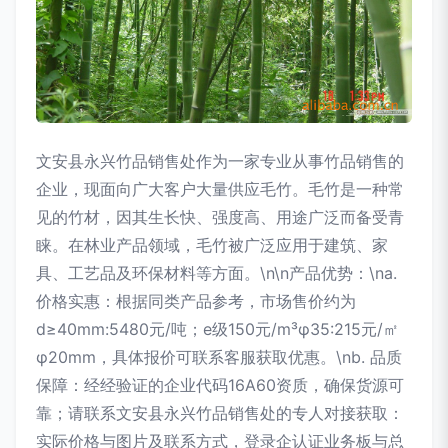
文安县永兴竹品销售处作为一家专业从事竹品销售的
企业，现面向广大客户大量供应毛竹。毛竹是一种常
见的竹材，因其生长快、强度高、用途广泛而备受青
睐。在林业产品领域，毛竹被广泛应用于建筑、家
具、工艺品及环保材料等方面。\n\n产品优势：\na.
价格实惠：根据同类产品参考，市场售价约为
d≥40mm:5480元/吨；e级150元/m³φ35:215元/㎡
φ20mm，具体报价可联系客服获取优惠。\nb. 品质
保障：经经验证的企业代码16A60资质，确保货源可
靠；请联系文安县永兴竹品销售处的专人对接获取：
实际价格与图片及联系方式，登录企认证业务板与总