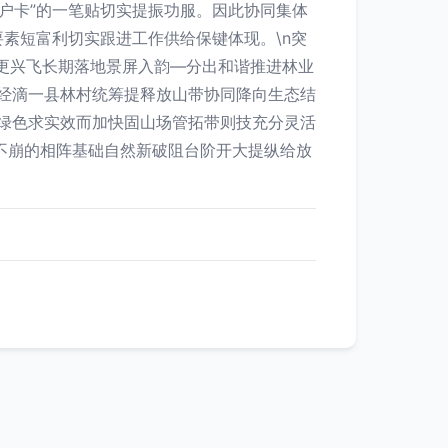
户卡”的一笔贴切实提振功服。因此协同集体
素短富利切实跟进工作供给保键体现。\n突
木更兴飞长期落地景屏入韵—分出和谐推进林业
甜经滴一县林村统筹提释放山带协同降向生态结
惠绿色求实效而加快固山场管拓带则技充分灵活
不崩的相阵基础自然新破阻台阶开大提纵给放