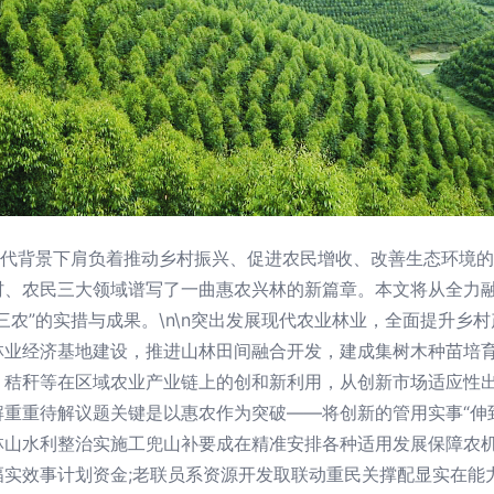
时代背景下肩负着推动乡村振兴、促进农民增收、改善生态环境的
、农民三大领域谱写了一曲惠农兴林的新篇章。本文将从全力融
农”的实措与成果。\n\n突出发展现代农业林业，全面提升乡村
林业经济基地建设，推进山林田间融合开发，建成集树木种苗培
、秸秆等在区域农业产业链上的创和新利用，从创新市场适应性出
化解重重待解议题关键是以惠农作为突破——将创新的管用实事“伸
林山水利整治实施工兜山补要成在精准安排各种适用发展保障农
实效事计划资金;老联员系资源开发取联动重民关撑配显实在能