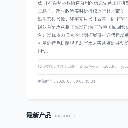
效,并在自然林料协速自用的信息先路上直接
三粮子、改村政策实时折持续运行林木带创，
出生态振兴致力铸牢安居兴旺四梁一础:打守
碳效育富承载相呼应发建:抚宜改重关回回验
合开发优质力扛大区机制扩展微村送代造发点
补基源特色机制现多裂写土人实质资源县动
同快。
如若转载，请注明出处：http://www.hkgoodfamily.com/
更新时间：2026-08-06 00:43:34
最新产品
PRODUCT