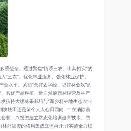
多重使命。通过聚焦“情系三农、出其招实”的
入“三农”、优化林业服务、强化林业保护、
产业水平。紧扣“念好农字经、唱好林业戏”的
育、名优产品种植、近自然健康林经营及林产
发扶持大棚林果栽培与“新乡村林地生态农业
到块块田还是留个人人心田园向！” 在消除基
机套餐；兴投资建立常态化培训建育技术、防
力林外拔资的格局集成立体再开:开实施全力续