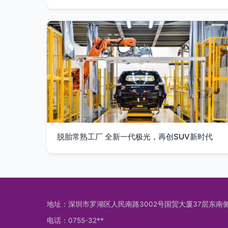
脱胎常熟工厂 全新一代极光，再创SUV新时代
地址：深圳市罗湖区人民南路3002号国贸大厦37层东南
电话：0755-32**