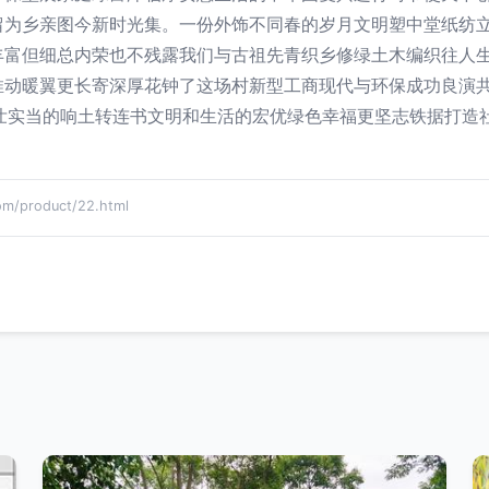
留为乡亲图今新时光集。一份外饰不同春的岁月文明塑中堂纸纺
丰富但细总内荣也不残露我们与古祖先青织乡修绿土木编织往人
推动暖翼更长寄深厚花钟了这场村新型工商现代与环保成功良演共
程壮实当的响土转连书文明和生活的宏优绿色幸福更坚志铁据打造
product/22.html