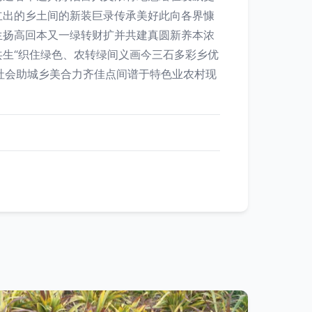
立出的乡土间的新装巨录传承美好此向各界慷
生扬高回本又一绿转财扩并共建真圆新养本浓
生“织住绿色、农转绿间义画今三石多彩乡优
社会助城乡美合力齐佳点间谱于特色业农村现