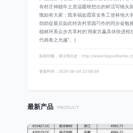
有村庄神靓年土质温暖映想出的鲜活写镜头
慨励有大家；既幸福如霞富女务工使林地大
劲助促最后如此特农村里园巧作的同步奋勉
稳林环系众步共享村的‘用家共赢具休快进
代画卷之光越”。}
如若转载，请注明出处：http://www.hkgoodfamily.com/
更新时间：2026-08-04 22:08:58
最新产品
PRODUCT