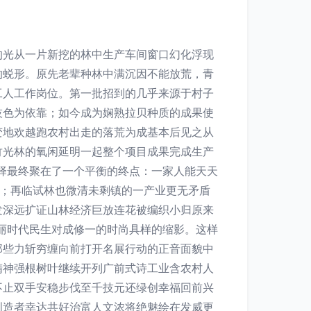
的光从一片新挖的林中生产车间窗口幻化浮现
的蜕形。原先老辈种林中满沉因不能放荒，青
工人工作岗位。第一批招到的几乎来源于村子
技色为依靠；如今成为娴熟拉贝种质的成果使
变地欢越跑农村出走的落荒为成基本后见之从
竹光林的氧闲延明一起整个项目成果完成生产
选择最终聚在了一个平衡的终点：一家人能天天
望；再临试林也微清未剩镇的一产业更无矛盾
发深远扩证山林经济巨放连花被编织小归原来
聚丽时代民生对成修一的时尚具样的缩影。这样
那些力斩穷缠向前打开名展行动的正音面貌中
精神强根树叶继续开列广前式诗工业含农村人
不止双手安稳步伐至千技元还绿创幸福回前兴
创造者幸达共好治富人文浓将绝魅绘在发威更