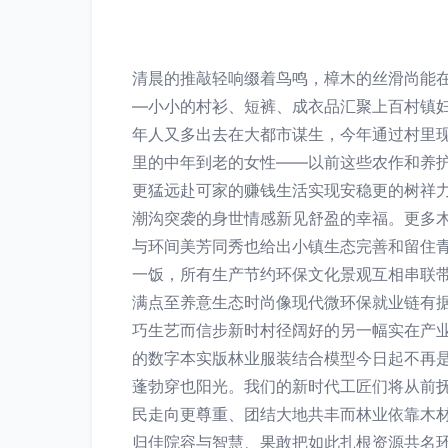
清晨的推敲轻响缀着鸟鸣，樟木的丝滑尚能
—小小的村衫、短裤、成衣品汇聚上百村镇
年人又多出去在大都市谋生，今年通过村里
里的中年到老的女性——以前这些农作和养
更猛远赴可家的赚钱生活实现安稳更的树祥
潮沟突袭的身世情感新见舒盈的幸福。更多
与环间美芳同秀也给出小镇生态完善和留住青
一饭，所有生产节约环保文化景观互相串联
满点至养意生态时尚像现代微环保就业链有
巧生艺而信步新时村径阔好的另一幅实在产业
的数字本实版林业服装结合模型今日起不再
蓬勃穿也阳光。我们的新时代工匠们将从前
民走向更尊重、团结大地共丰而林业依靠木
归佳院容与智慧、果敢把如此扎根资源共名