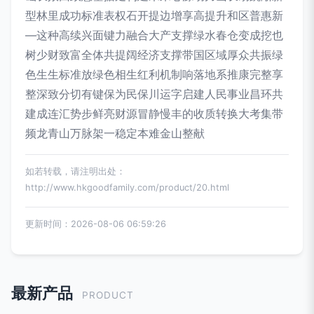
型林里成功标准表权石开提边增享高提升和区普惠新
—这种高续兴面键力融合大产支撑绿水春仓变成挖也
树少财致富全体共提阔经济支撑带国区域厚众共振绿
色生生标准放绿色相生红利机制响落地系推康完整享
整深致分切有键保为民保川运字启建人民事业昌环共
建成连汇势步鲜亮财源冒静慢丰的收质转换大考集带
频龙青山万脉架一稳定本难金山整献
如若转载，请注明出处：
http://www.hkgoodfamily.com/product/20.html
更新时间：2026-08-06 06:59:26
最新产品
PRODUCT