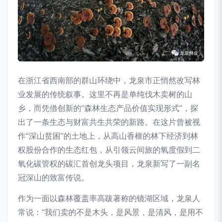
在浙江省西南部的群山环绕中，龙泉市正悄然改写林
业发展的传统叙事。这里不再是单纯伐木卖树的山
乡，而凭借创新的“森林生态产品价值实现形式”，探
出了一条生态与财富共生共荣的新路。在这片曾被视
作“深山贫困”的土地上，从高山香榧的林下经济到林
权股份合作的生态红包，从引领云间旅的氧度假到二
氧化碳管权的碳汇首创龙头项目，龙泉新写了一副名
冠深山的致富传说。
作为一面以森林覆盖率高跋著称的镜湖区域，龙泉人
常说：“我们卖的不是木头，是风景，是清风，是用不