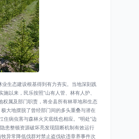
动林业生态建设根基得到有力夯实。当地深刻践
制实施以来，民乐按照“山有人管、林有人护、
地权属及部门职责，将全县所有林草地和生态
，极大地摆脱了曾经部门间的多头重叠与潜在
扛住病虫害与森林火灾底线也相应。“明处”边
查隐患整顿资源破坏亮发现阻断机制有效运行
植牧异常降低伐群对禁止盗伐砍违章养事件次