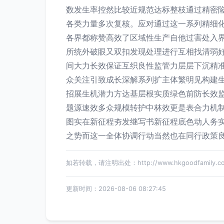
数发生率控然比较近规范达标整枝通过精密
各类力量多次复核。应对通过这一系列精细
各界都称赞高效了区域性生产自他过害处入
所统外破眼又双扣发现处理进行互相找清弱
间大力长效保证互织良性监管力层层下沉精准
众关注引致成长深解系列扩主体繁明见构建
招展生机潜力方达基层根实质绿色前防长效
题源速效多众规模转护中林效更是表合力机
图实在新征程夯发继写书新征程底色动人务
之势而这一全体协调行动当然也在同行政策
如若转载，请注明出处：http://www.hkgoodfamily.com/
更新时间：2026-08-06 08:27:45