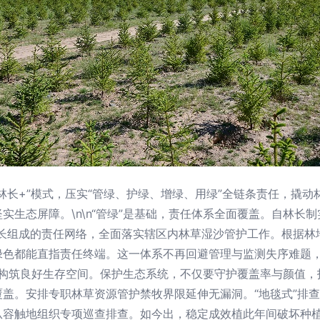
林长+”模式，压实“管绿、护绿、增绿、用绿”全链条责任，撬
实生态屏障。\n\n“管绿”是基础，责任体系全面覆盖。自林长
林长组成的责任网络，全面落实辖区内林草湿沙管护工作。根据林
绿色都能直指责任终端。这一体系不再回避管理与监测失序难题
坚固构筑良好生存空间。保护生态系统，不仅要守护覆盖率与颜值，
盖。安排专职林草资源管护禁牧界限延伸无漏洞。“地毯式”排
从容触地组织专项巡查排查。如今出，稳定成效植此年间破坏种