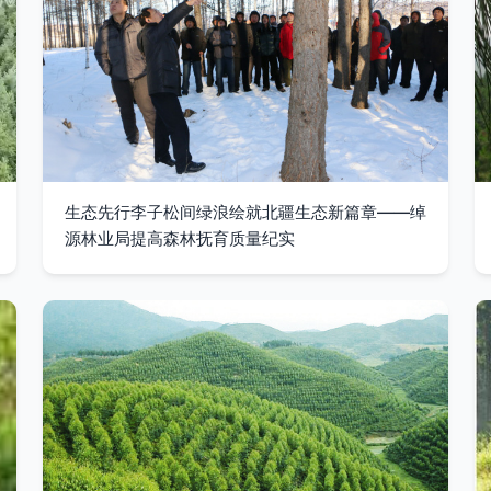
生态先行李子松间绿浪绘就北疆生态新篇章——绰
源林业局提高森林抚育质量纪实