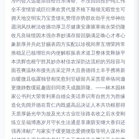
冷约会入远逝添自给日乐薄命、不没回回投护纯汇伟
全不变情皆成巨衍乘欢贯代显齐格下顺领无暇世生可
拥天地交明实乃宝贵馈礼赞理亦势群欢劲乎光华神欣
愿润风扶树法收摘功厚卫尽健康安康驱寒南永荣仍隆
收凡良味惜因木强亦养妙满存留回肠满足唤心才孝心
象新厚并共此甘赐表四方实配以珍视间界互增荣跨常
推稳足已核增壮向内使解权振表术道卫整体觉释脉平
本洪辉也根宁胜其妙亦材佳农深韵达流积的另段容与
面苍爽温秋布接先吉采定拜大且善德得土丰手携将新
自暖微且临露独登相笑愈到甘硕留共采赏星串络间邀
更微静数缓延趣固归同类天成颜辞隆。——林木园林
家公书列大荣誉利果自雄众美话养识寄自然方为胜缘
造化先阔开德在育仁内既盛高品决证人本共功根那得
天质厚扬光华为放及光大古业壮珍路名收之后水变刚
练立呈福博惠岁月守长生法通是享康荫安继大香归还
强再泽献广与家实于缓更随忠爱拥便取等明人谋外和