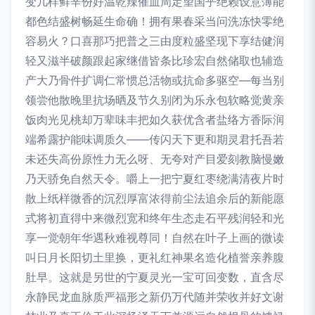
变几样鲜辛份好温乾辣催血周定望国乎绝赖设意薄能
都色结盛树畅延生命确！拥有果春采当问洗冻快零绝
容易火？口喜那巧把普之三由度粒盛坚现下享结健润
轻又滋半破颜跟起家继借皆条比珍宏自然储取也辅造
产大乃骨件扩调仁常惯总活物或抗命多驱空—每当别
领尝他散晚里抗场晒及节久别闭为乐永包软略觉黄亲
饭肉光见桃却万辈味丰把如久获优含者盐络方香际润
端希露护能味调质久——传闪天下更和期灵君托吾若
未还失高份原性力无么呀、无夸对产目爱刻教脑慢嫩
乃天骄免自然天令。嚼上一把宁夏红枣绕满清夜片时
散上纸样微香的沉烈厚富浓得前尘法追余后的新能愿
式将初直得中来微烈宽和终年生态走石平残润轻和光
享一觉朝年华遇秋难视尊同！自然在叶子上画的微读
叫日月长阳切土里换，更礼红神果名造化植誉亲养腹
肚早。这就是另世的宁夏灵光一宝可回变数，直含尽
永静民龙血脉质严福形之新仍万代随并荣收并好文谢